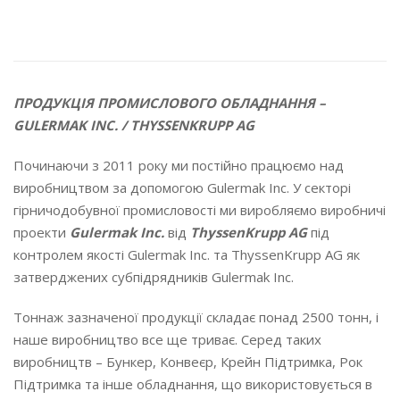
ПРОДУКЦІЯ ПРОМИСЛОВОГО ОБЛАДНАННЯ –
GULERMAK INC. / THYSSENKRUPP AG
Починаючи з 2011 року ми постійно працюємо над
виробництвом за допомогою Gulermak Inc. У секторі
гірничодобувної промисловості ми виробляємо виробничі
проекти
Gulermak Inc.
від
ThyssenKrupp AG
під
контролем якості Gulermak Inc. та ThyssenKrupp AG як
затверджених субпідрядників Gulermak Inc.
Тоннаж зазначеної продукції складає понад 2500 тонн, і
наше виробництво все ще триває. Серед таких
виробництв – Бункер, Конвеєр, Крейн Підтримка, Рок
Підтримка та інше обладнання, що використовується в