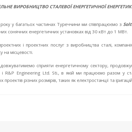
ЕЛЬНЕ ВИРОБНИЦТВО СТАЛЕВОЇ ЕНЕРГЕТИЧНОЇ ЕНЕРГЕТИ
 року у багатьох частинах Туреччини ми співпрацюємо з
Solt
них сонячних енергетичних установках від 30 кВт до 1 МВт.
проектних і проектних послуг з виробництва сталі, компан
 на місцевості.
довжуватимемо сприяти енергетичному сектору, продовжую
i. і R&P Engineering Ltd. Sti., в якій ми працюємо разом у 
х проектів різних розмірів, таких як електростанції та іригаці