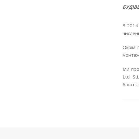
БУДІВ
З 2014
числен
Окрім 
монтажу
Ми про
Ltd. St
багатьо