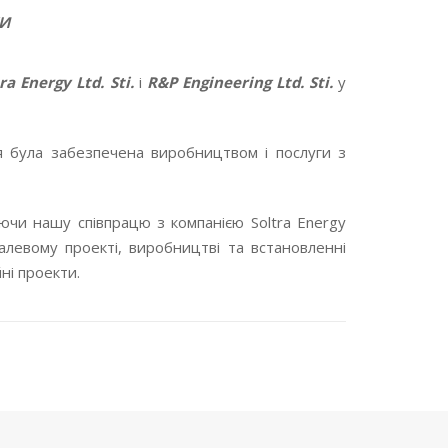
КИ
ra Energy Ltd. Sti.
і
R&P Engineering Ltd. Sti.
у
ія була забезпечена виробництвом і послуги з
чи нашу співпрацю з компанією Soltra Energy
сталевому проекті, виробництві та встановленні
йні проекти.